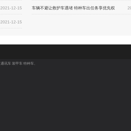
2021-12-15
车辆不避让救护车遇堵 特种车出任务享优先权
2
2021-12-15
通讯车 装甲车 特种车
、