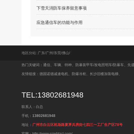
下雪天消防车保养留意事项
应急通信车的功能与作用
地区分站:
广东
/
广州
/
东莞
/
佛山
/
热门关键词：
通信
、
车辆
、
特种
、
防暴装甲车/发电照明车/防暴车
、
先遣
友情链接：
德国诺德减速电机
、
防爆冷柜
、
长沙旧楼加装电梯
、
TEL:13802681948
联系人：白总
手机：
13802681948
地址：
广州市白云区机场路夏茅兵房街七四三一工厂生产区78号
官网：http://www.gzwbtzcl.com/