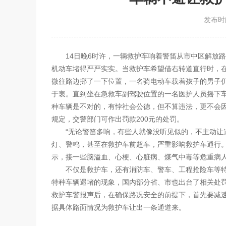
发布时间
14日晚6时许，一辆
救护车
响着警笛从市中区解放路
机动车堵得严严实实。当
救护车
希望借右转道直行时，
微往路边挪了一下位置，一名骑电动车载着孩子的男子
于衷。直到坐在急救车副驾驶位置的一名医护人员摇下
种车辆是不对的，有悖社会公德，但不算违法，更不会
规定，交警部门可作出罚款200元的处罚。
“无论警笛多响，有些人就像没听见似的，不主动让
灯、警鸣，甚至在救护车前超车，严重影响救护车通行。
示，接一些脑溢血、心梗、心脏病、煤气中毒等危重病
不仅是救护车，还有消防车、警车、工程抢险车等
特种车辆遇堵的现象，国内部分省、市也出台了相关处
救护车警报声后，在确保路况安全的前提下，首先要减
据具体路面情况为救护车让出一条通道来。