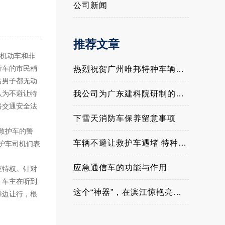
公司新闻
推荐文章
机动车和非
行车的市民稍
热烈祝贺广州唯邦特种车辆有限公司入围公安部012警采中心警用特种车辆协议供货商名录
名男子都无动
认为不避让特
我公司为广东建科院研制的应急抢险显担当——广东建科院5G智能检测车在应急抢险中展露硬核实力
路交通安全法
下雪天消防车保养留意事项
救护车的警
车辆不避让救护车遇堵 特种车出任务享优先权
护车司机们表
应急通信车的功能与作用
应特权。针对
，车主在听到
这个“神器”，在滨江惊艳亮相！
靠边让行，根