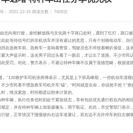
： 2021-12-15 阅读次数： 7600次
由北向南行驶，途经解放路与文化路十字路口处时，遇到了红灯，路口被
在此处等待信号灯的非机动车并没有避让的意思，只有个别骑电动车、自
仍挡在急救车前。急救车一直响着警笛，驾驶员也不停按着喇叭催促，这
车窗大声提示时，这名男子回过头看了一眼后，才让出了道路。不少市民
因此受罚。对此，警方表示，不避让特种车辆不仅属于道德范畴，根据道
道。”120救护车司机张师傅表示，尤其是上下班高峰期，一些机动车漠视
不少市民看不惯急救车司机开车“猛”。“时间就是生命，你说抢不抢？”救
人时，情况紧急，时间都是以秒来计算的。
特种车
辆，执行任务也时刻处于紧急状态，享有包括优先通行权在内的相
罚规定，并在特种车辆上加装摄像头，用于取证。在此，市交警部门表示
速行驶，正常情况下慢慢驶向右边车道避让，若右边不允许停车则往左侧